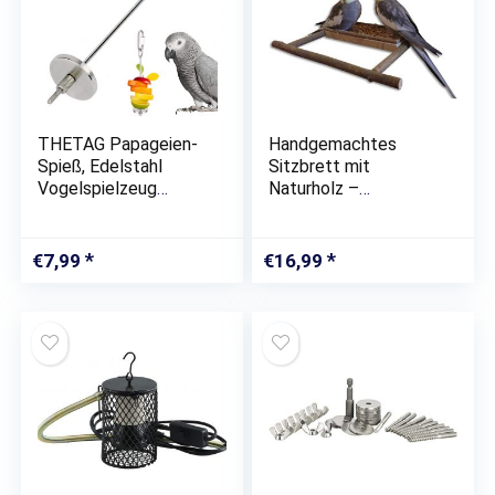
THETAG Papageien-
Handgemachtes
Spieß, Edelstahl
Sitzbrett mit
Vogelspielzeug
Naturholz –
Papageien
Anflugstange |
Lebensmittel
Wellensittich Zubehör
Aufsteckspindel
für die Voliere oder
€
7,99
€
16,99
Nahrungsmittelfleisch
den Vogelkäfig
Frucht Stock
Stangen Halter (L)