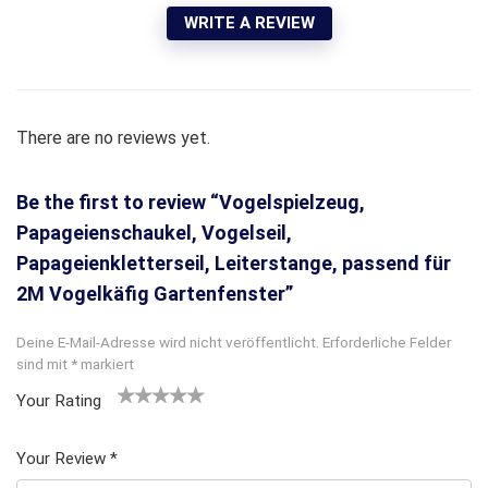
WRITE A REVIEW
There are no reviews yet.
Be the first to review “Vogelspielzeug,
Papageienschaukel, Vogelseil,
Papageienkletterseil, Leiterstange, passend für
2M Vogelkäfig Gartenfenster”
Deine E-Mail-Adresse wird nicht veröffentlicht.
Erforderliche Felder
sind mit
*
markiert
Your Rating
1
2
3 von
4 von
5 von
v
von
5 Ster
5 Sterne
5 Sternen
Your Review
*
o
5 St
nen
n