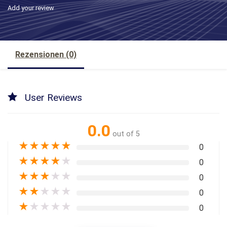
Add your review
Rezensionen (0)
User Reviews
0.0
out of 5
★
★
★
★
★
0
★
★
★
★
★
0
★
★
★
★
★
0
★
★
★
★
★
0
★
★
★
★
★
0