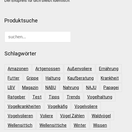
Der Endpreis für dich bleibt identisch.
Produktsuche
Schlagwörter
Amazonen
Artgenossen
Außenvoliere
Ernährung
Futter
Grippe
Haltung
Kaufberatung
Krankheit
LBV
Magazin
NABU
Nahrung
NAJU
Papagei
Ratgeber
Test
Tipps
Trends
Vogelhaltung
Vogelkrankheiten
Vogelkäfig
Vogelvoliere
Vogelvolieren
Voliere
Vögel Zählen
Waldvögel
Wellensittich
Wellensittiche
Winter
Wissen