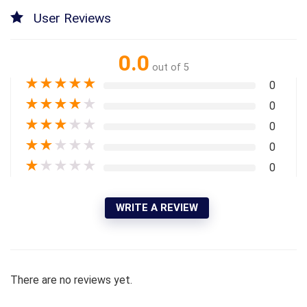
User Reviews
0.0
out of 5
★
★
★
★
★
0
★
★
★
★
★
0
★
★
★
★
★
0
★
★
★
★
★
0
★
★
★
★
★
0
WRITE A REVIEW
There are no reviews yet.