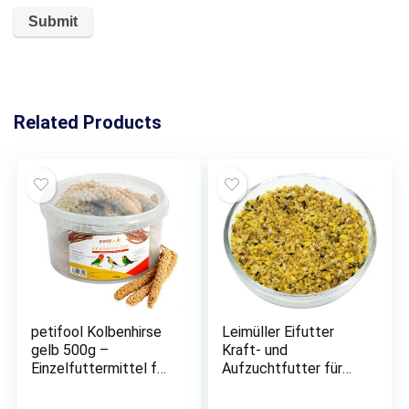
Related Products
petifool Kolbenhirse
Leimüller Eifutter
gelb 500g –
Kraft- und
Einzelfuttermittel für
Aufzuchtfutter für
alle Ziervögel –
Alle Ziervögel 1 kg
Vogelfutter – 100%