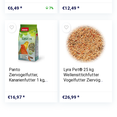
Natur
Ursprünglicher
Aktueller
€
6,49
€
12,49
7%
Preis
Preis
war:
ist:
€6,99
€6,49.
Panto
Lyra Pet® 25 kg
Ziervogelfutter,
Wellensittichfutter
Kanarienfutter 1 kg,
Vogelfutter Ziervögel
5er Pack (5 x 1 kg)
Alleinfutter
Wellensittich Vögel
Körner
€
16,97
€
26,99