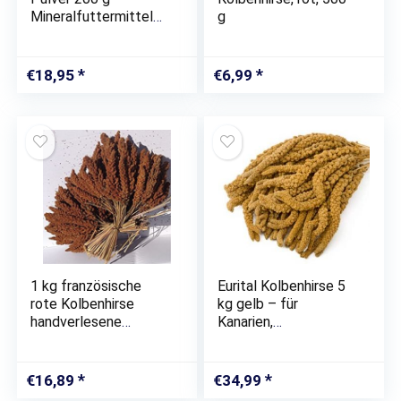
Mineralfuttermittel
g
mit Vitamin D3,
Calcium &
Spurenelementen für
€
18,95
€
6,99
Amphibien, Reptilien &
Vögel – Wellensittich,
…
1 kg französische
Eurital Kolbenhirse 5
rote Kolbenhirse
kg gelb – für
handverlesene
Kanarien,
Premium Qualität
Wellensittiche, Vögel
und Hühner
€
16,89
€
34,99