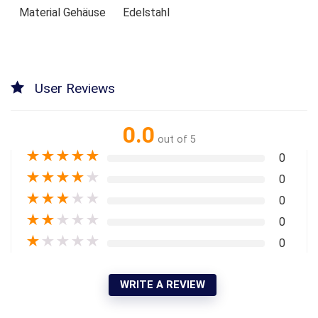
Material Gehäuse
Edelstahl
User Reviews
0.0
out of 5
★
★
★
★
★
0
★
★
★
★
★
0
★
★
★
★
★
0
★
★
★
★
★
0
★
★
★
★
★
0
WRITE A REVIEW