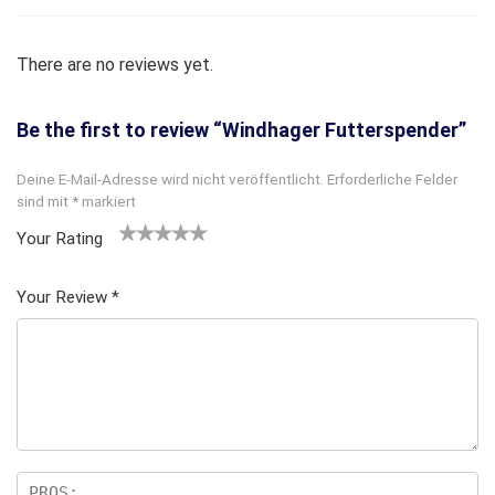
There are no reviews yet.
Be the first to review “Windhager Futterspender”
Deine E-Mail-Adresse wird nicht veröffentlicht.
Erforderliche Felder
sind mit
*
markiert
Your Rating
1
2
3 von
4 von
5 von
v
von
5 Ster
5 Sterne
5 Sternen
Your Review
*
o
5 St
nen
n
n
erne
5
n
S
te
rn