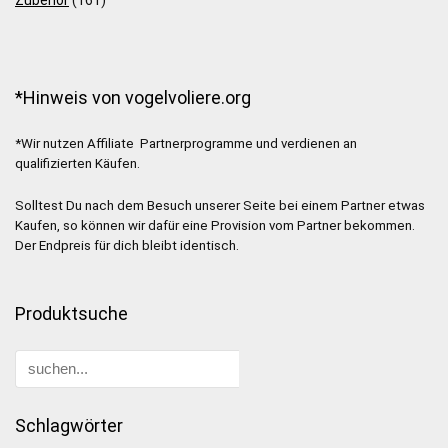
*Hinweis von vogelvoliere.org
*Wir nutzen Affiliate Partnerprogramme und verdienen an
qualifizierten Käufen.
Solltest Du nach dem Besuch unserer Seite bei einem Partner etwas
Kaufen, so können wir dafür eine Provision vom Partner bekommen.
Der Endpreis für dich bleibt identisch.
Produktsuche
Schlagwörter