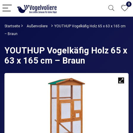
0
Startseite
Außenvoliere
YOUTHUP Vogelkäfig Holz 65 x 63 x 165 cm
– Braun
YOUTHUP Vogelkäfig Holz 65 x
63 x 165 cm – Braun