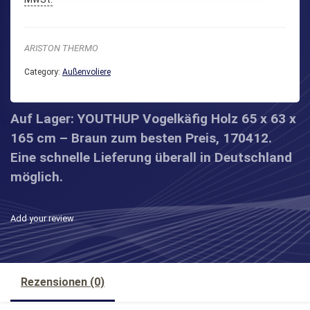
ARISTON THERMO
Category:
Außenvoliere
Auf Lager: YOUTHUP Vogelkäfig Holz 65 x 63 x
165 cm – Braun zum besten Preis, 170412.
Eine schnelle Lieferung überall in Deutschland
möglich.
Add your review
Rezensionen (0)