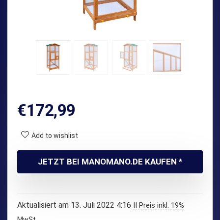
€
172,99
Add to wishlist
JETZT BEI MANOMANO.DE KAUFEN *
Aktualisiert am 13. Juli 2022 4:16
II Preis inkl. 19%
MwSt.