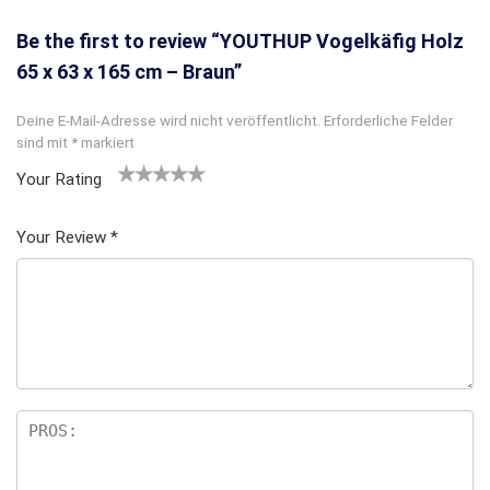
Be the first to review “YOUTHUP Vogelkäfig Holz
65 x 63 x 165 cm – Braun”
Deine E-Mail-Adresse wird nicht veröffentlicht.
Erforderliche Felder
sind mit
*
markiert
Your Rating
1
2
3 von
4 von
5 von
v
von
5 Ster
5 Sterne
5 Sternen
Your Review
*
o
5 St
nen
n
n
erne
5
n
S
te
rn
e
n