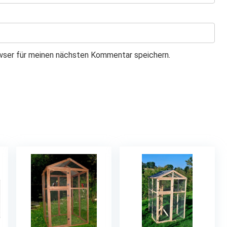
wser für meinen nächsten Kommentar speichern.