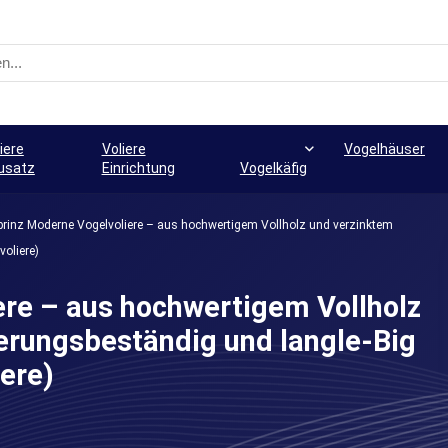
iere
Voliere
Vogelhäuser
usatz
Einrichtung
Vogelkäfig
rinz Moderne Vogelvoliere – aus hochwertigem Vollholz und verzinktem
voliere)
ere – aus hochwertigem Vollholz
erungsbeständig und langle-Big
iere)