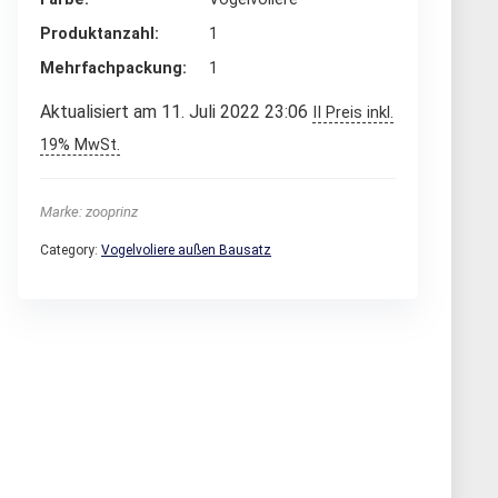
Produktanzahl
‎1
Mehrfachpackung
‎1
Aktualisiert am 11. Juli 2022 23:06
II Preis inkl.
19% MwSt.
Marke: zooprinz
Category:
Vogelvoliere außen Bausatz