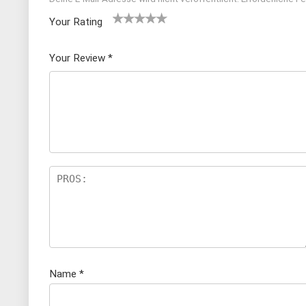
Your Rating
1
2
3 von
4 von
5 von
v
von
5 Ster
5 Sterne
5 Sternen
Your Review
*
o
5 St
nen
n
n
erne
5
n
S
te
rn
e
n
Name
*