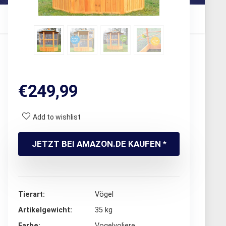
€
249,99
Add to wishlist
JETZT BEI AMAZON.DE KAUFEN *
Tierart
‎Vögel
Artikelgewicht
‎35 kg
Farbe
‎Vogelvoliere