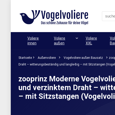
Voliere
Voliere
Voliere
Vol
innen
außen
XXL
Ba
Startseite
Außenvoliere
Vogelvoliere außen Bausatz
zoop
Draht – witterungsbeständig und langle-Big – mit Sitzstangen (Vogel
zooprinz Moderne Vogelvoli
und verzinktem Draht – witt
– mit Sitzstangen (Vogelvol