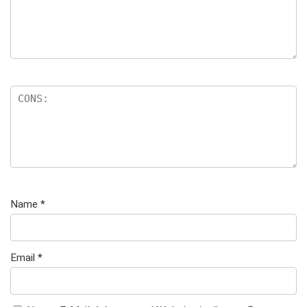
n
Name
*
Email
*