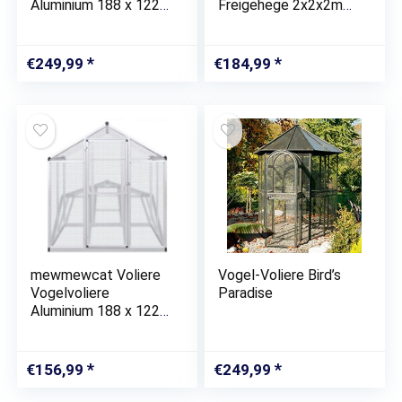
Aluminium 188 x 122
Freigehege 2x2x2m
x 194 cm
Tierlaufstall mit
Sonnenschutz
Kleintierstall
€
249,99
€
184,99
Hühnerstall
Hühnerkäfig Voliere
mewmewcat Voliere
Vogel-Voliere Bird’s
Vogelvoliere
Paradise
Aluminium 188 x 122
x 194 cm
€
156,99
€
249,99