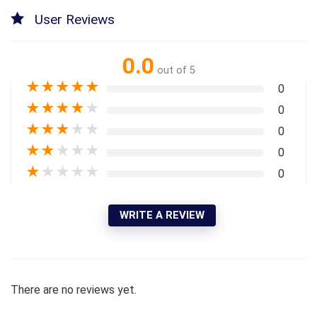
User Reviews
0.0
out of 5
★
★
★
★
★
0
★
★
★
★
★
0
★
★
★
★
★
0
★
★
★
★
★
0
★
★
★
★
★
0
WRITE A REVIEW
There are no reviews yet.