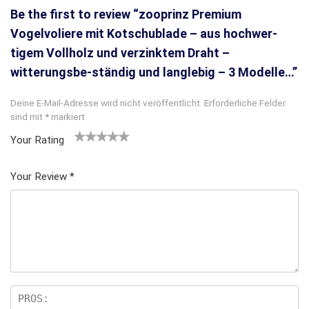
Be the first to review “zooprinz Premium
Vogelvoliere mit Kotschublade – aus hochwer-
tigem Vollholz und verzinktem Draht –
witterungsbe-ständig und langlebig – 3 Modelle…”
Deine E-Mail-Adresse wird nicht veröffentlicht.
Erforderliche Felder
sind mit
*
markiert
Your Rating
1
2
3 von
4 von
5 von
v
von
5 Ster
5 Sterne
5 Sternen
Your Review
*
o
5 St
nen
n
n
erne
5
n
S
te
rn
e