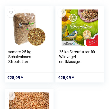
samore 25 kg
25 kg Streufutter für
Schalenloses
Wildvögel
Streufutter
erstklassige
Wildvogelfutter
Zusammensetzung
Sommerstreu
Winterstreu
€
28,99
€
25,99
Vogelfutter