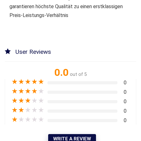
garantieren höchste Qualität zu einen erstklassigen
Preis-Leistungs-Verhältnis
User Reviews
0.0
out of 5
★
★
★
★
★
0
★
★
★
★
★
0
★
★
★
★
★
0
★
★
★
★
★
0
★
★
★
★
★
0
WRITE A REVIEW