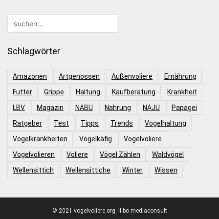
Schlagwörter
Amazonen
Artgenossen
Außenvoliere
Ernährung
Futter
Grippe
Haltung
Kaufberatung
Krankheit
LBV
Magazin
NABU
Nahrung
NAJU
Papagei
Ratgeber
Test
Tipps
Trends
Vogelhaltung
Vogelkrankheiten
Vogelkäfig
Vogelvoliere
Vogelvolieren
Voliere
Vögel Zählen
Waldvögel
Wellensittich
Wellensittiche
Winter
Wissen
© 2021 vogelvoliere.org. II bo mediaconsult