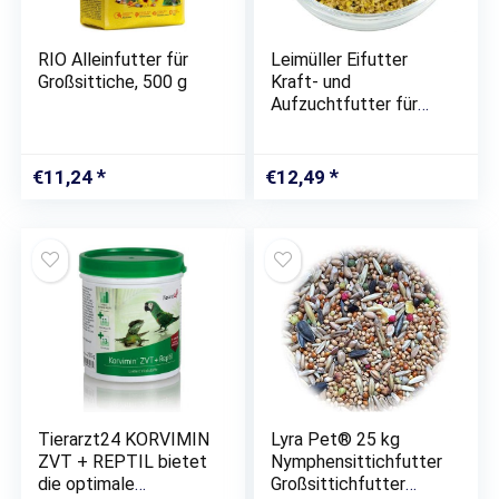
RIO Alleinfutter für
Leimüller Eifutter
Großsittiche, 500 g
Kraft- und
Aufzuchtfutter für
Alle Ziervögel 1 kg
€
11,24
€
12,49
Tierarzt24 KORVIMIN
Lyra Pet® 25 kg
ZVT + REPTIL bietet
Nymphensittichfutter
die optimale
Großsittichfutter