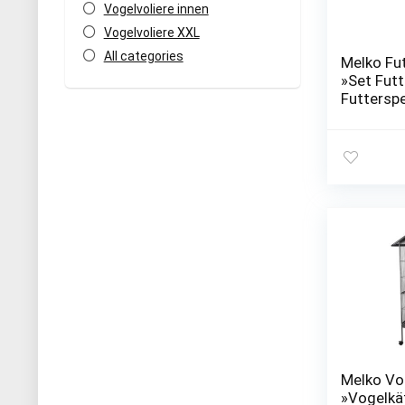
Vogelvoliere innen
Vogelvoliere XXL
All categories
Melko Fu
»Set Fut
Futtersp
Kükenträ
Hühnertr
Kunststo
hochwer
halbdurc
Kunststo
Melko Vo
»Vogelkä