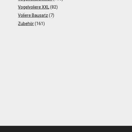
Vogelvoliere XXL
(82)
Voliere Bausatz
(7)
Zubehör
(161)