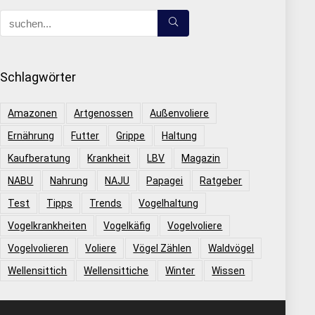
Schlagwörter
Amazonen
Artgenossen
Außenvoliere
Ernährung
Futter
Grippe
Haltung
Kaufberatung
Krankheit
LBV
Magazin
NABU
Nahrung
NAJU
Papagei
Ratgeber
Test
Tipps
Trends
Vogelhaltung
Vogelkrankheiten
Vogelkäfig
Vogelvoliere
Vogelvolieren
Voliere
Vögel Zählen
Waldvögel
Wellensittich
Wellensittiche
Winter
Wissen