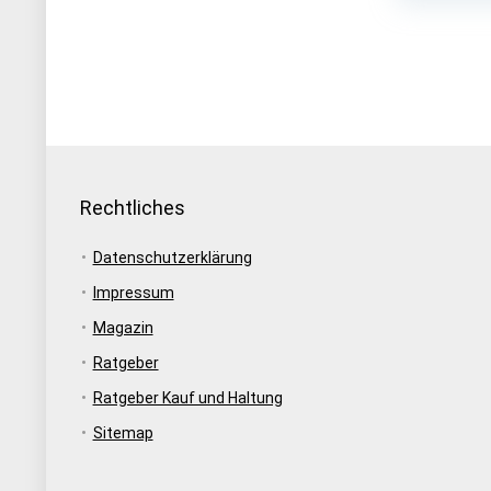
Kanarien
Sitzstan
Rechtliches
Datenschutzerklärung
Impressum
Magazin
Ratgeber
Ratgeber Kauf und Haltung
Sitemap