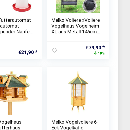
Futterautomat
Melko Voliere »Voliere
rautomat
Vogelhaus Vogelheim
spender Näpfe
XL aus Metall 146cm
eflügel + 1,5 L
hoch inkl. Sitzstangen
eltränke
& Futternäpfe
Ursprünglicher
Aktueller
€
79,90
«, Aus
Tierkäfig Käfig
€
21,90
Preis
Preis
19%
ertigem
Papageienkäfig
war:
ist:
rchsichtigen…
Vogelbauer«,…
€98,90
€79,90.
Vogelhaus
Melko Vogelvoliere 6-
utterhaus
Eck Vogelkäfig