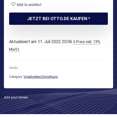
war:
ist:
Add to wishlist
€32,90
€28,90.
JETZT BEI OTTO.DE KAUFEN *
Aktualisiert am 11. Juli 2022 20:06
II Preis inkl. 19%
MwSt.
Melko
Category:
Vogelvoliere Einrichtung
Add your review