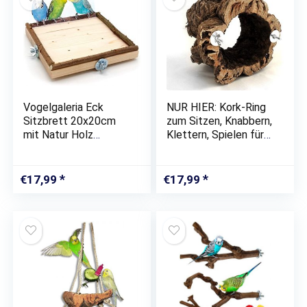
Vogelgaleria Eck
NUR HIER: Kork-Ring
Sitzbrett 20x20cm
zum Sitzen, Knabbern,
mit Natur Holz
Klettern, Spielen für
Bordüre für Vögel wie
alle Vögel:
Nymphensittich
Wellensittich,
Wellensittich
Nymphensittich,
€
17,99
€
17,99
Kanarien etc | Bestes
Papagei,
Käfig Zubehör…
Kanarienvogel & Co,
Nager und…