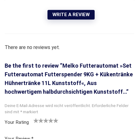
WRITE A REVIEW
There are no reviews yet.
Be the first to review “Melko Futterautomat »Set
Futterautomat Futterspender 9KG + Kükentränke
Hühnertränke 11L Kunststoff«, Aus
hochwertigem halbdurchsichtigen Kunststoff…”
Deine E-Mail-Adresse wird nicht veröffentlicht.
Erforderliche Felder
sind mit
*
markiert
Your Rating
1
2
3 von
4 von
5 von
v
von
5 Ster
5 Sterne
5 Sternen
Your Review
*