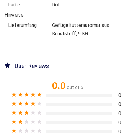
Farbe
Rot
Hinweise
Lieferumfang
Geflügelfutterautomat aus
Kunststoff, 9 KG
User Reviews
0.0
out of 5
★
★
★
★
★
0
★
★
★
★
★
0
★
★
★
★
★
0
★
★
★
★
★
0
★
★
★
★
★
0