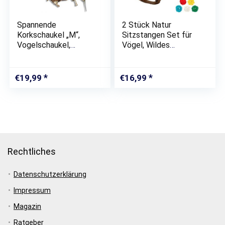
Spannende
2 Stück Natur
Korkschaukel „M“,
Sitzstangen Set für
Vogelschaukel,
Vögel, Wildes
Sitzbrett und
Traubenholz
Pickstein zugleich
Sitzstangen für
Vogelkäfige,
€
19,99
€
16,99
Vogelschleifklauen
Klettern Stehend
Vogelkäfig Zubehör
für…
Rechtliches
Datenschutzerklärung
Impressum
Magazin
Ratgeber