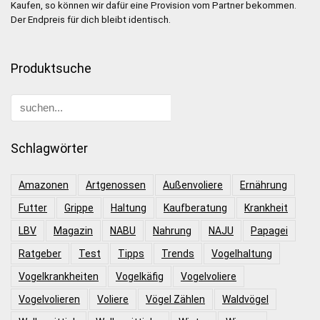
Kaufen, so können wir dafür eine Provision vom Partner bekommen.
Der Endpreis für dich bleibt identisch.
Produktsuche
Schlagwörter
Amazonen
Artgenossen
Außenvoliere
Ernährung
Futter
Grippe
Haltung
Kaufberatung
Krankheit
LBV
Magazin
NABU
Nahrung
NAJU
Papagei
Ratgeber
Test
Tipps
Trends
Vogelhaltung
Vogelkrankheiten
Vogelkäfig
Vogelvoliere
Vogelvolieren
Voliere
Vögel Zählen
Waldvögel