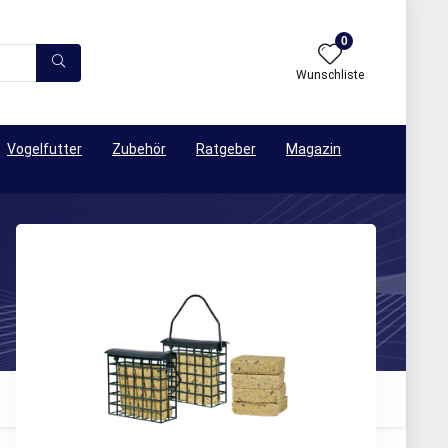
0
Wunschliste
Vogelfutter
Zubehör
Ratgeber
Magazin