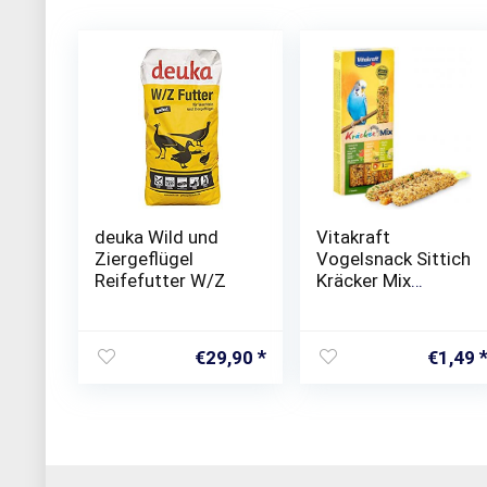
deuka Wild und
Vitakraft
Ziergeflügel
Vogelsnack Sittich
Reifefutter W/Z
Kräcker Mix
Banane,Kräuter,Ki
wi, 1x 3St
€
29,90
€
1,49