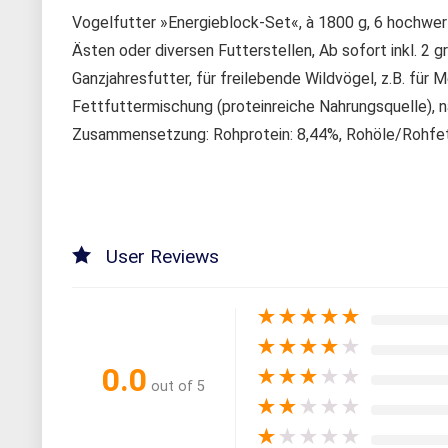
Vogelfutter »Energieblock-Set«, à 1800 g, 6 hochwe
Ästen oder diversen Futterstellen, Ab sofort inkl. 2 g
Ganzjahresfutter, für freilebende Wildvögel, z.B. für
Fettfuttermischung (proteinreiche Nahrungsquelle), nä
Zusammensetzung: Rohprotein: 8,44%, Rohöle/Rohfet
User Reviews
★
★
★
★
★
★
★
★
★
★
0.0
★
★
★
★
★
out of 5
★
★
★
★
★
★
★
★
★
★