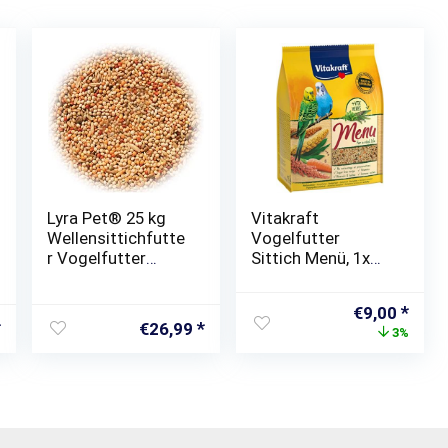
Lyra Pet® 25 kg
Vitakraft
Wellensittichfutte
Vogelfutter
r Vogelfutter
Sittich Menü, 1x
Ziervögel
3kg
Alleinfutter
Ursprünglic
Aktue
€
9,00
Wellensittich
€
26,99
Preis
Prei
3%
Vögel Körner
war:
ist:
€9,29
€9,0