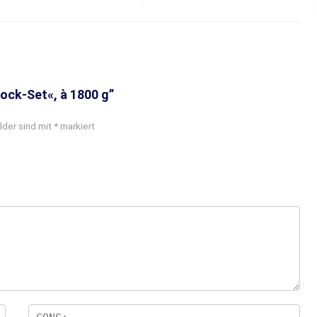
lock-Set«, à 1800 g”
lder sind mit
*
markiert