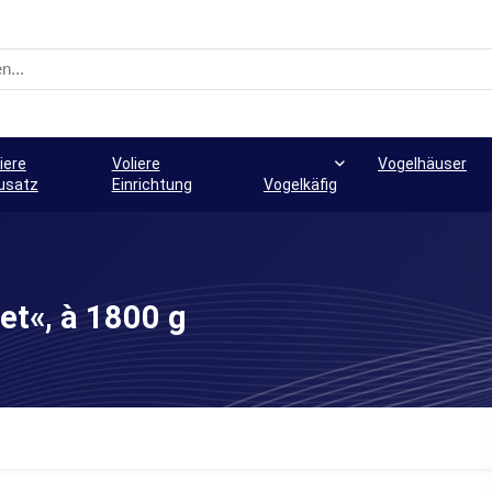
iere
Voliere
Vogelhäuser
usatz
Einrichtung
Vogelkäfig
et«, à 1800 g