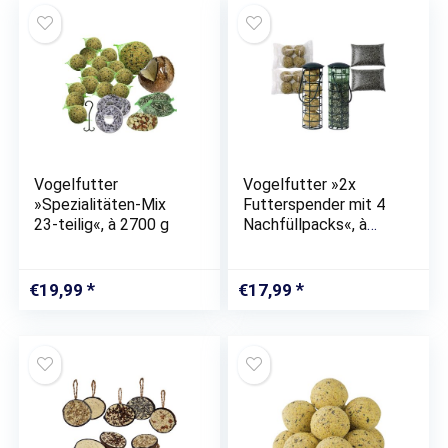
Vogelfutter
Vogelfutter »2x
»Spezialitäten-Mix
Futterspender mit 4
23-teilig«, à 2700 g
Nachfüllpacks«, à
1680 g
€
19,99
€
17,99