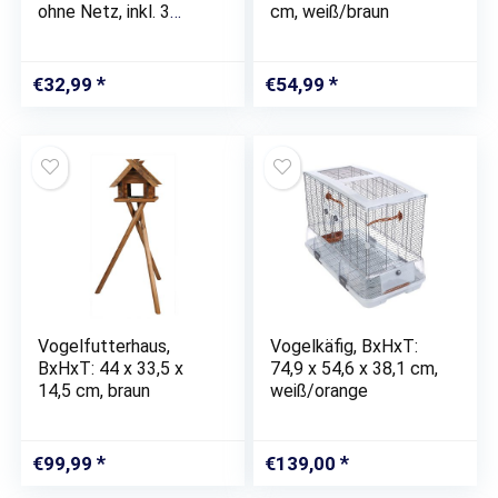
ohne Netz, inkl. 3
cm, weiß/braun
Meisenknödelhaltern
€
32,99
€
54,99
Vogelfutterhaus,
Vogelkäfig, BxHxT:
BxHxT: 44 x 33,5 x
74,9 x 54,6 x 38,1 cm,
14,5 cm, braun
weiß/orange
€
99,99
€
139,00