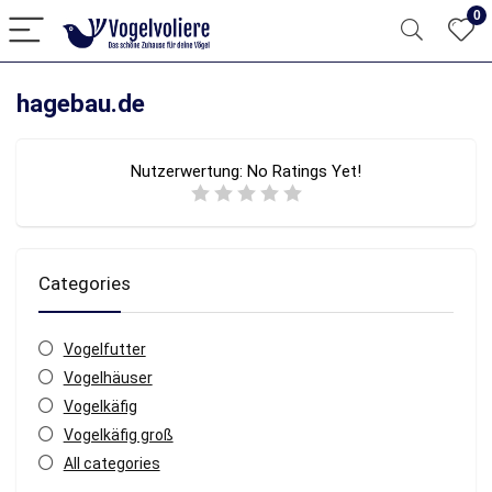
0
hagebau.de
Nutzerwertung:
No Ratings Yet!
Categories
Vogelfutter
Vogelhäuser
Vogelkäfig
Vogelkäfig groß
All categories