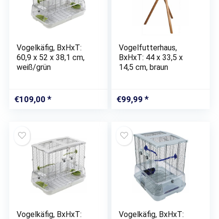
Vogelkäfig, BxHxT:
Vogelfutterhaus,
60,9 x 52 x 38,1 cm,
BxHxT: 44 x 33,5 x
weiß/grün
14,5 cm, braun
€
109,00
€
99,99
Vogelkäfig, BxHxT:
Vogelkäfig, BxHxT: