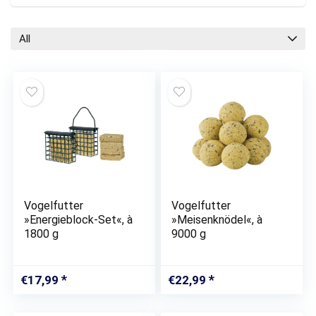
All
Vogelfutter
Vogelfutter
»Energieblock-Set«, à
»Meisenknödel«, à
1800 g
9000 g
€
17,99
€
22,99