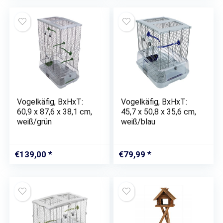
Vogelkäfig, BxHxT:
Vogelkäfig, BxHxT:
60,9 x 87,6 x 38,1 cm,
45,7 x 50,8 x 35,6 cm,
weiß/grün
weiß/blau
€
139,00
€
79,99