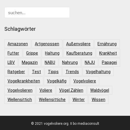
Schlagwörter
Amazonen
Artgenossen
Außenvoliere
Ernährung
Futter
Grippe
Haltung
Kaufberatung
Krankheit
LBV
Magazin
NABU
Nahrung
NAJU
Papagei
Ratgeber
Test
Tipps
Trends
Vogelhaltung
Vogelkrankheiten
Vogelkäfig
Vogelvoliere
Vogelvolieren
Voliere
Vögel Zählen
Waldvögel
Wellensittich
Wellensittiche
Winter
Wissen
© 2021 vogelvoliere.org. II bo mediaconsult