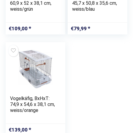
60,9 x 52 x 38,1 cm,
45,7 x 50,8 x 35,6 cm,
weiss/grün
weiss/blau
€
109,00
€
79,99
Vogelkäfig, BxHxT:
74,9 x 54,6 x 38,1 cm,
weiss/orange
€
139,00