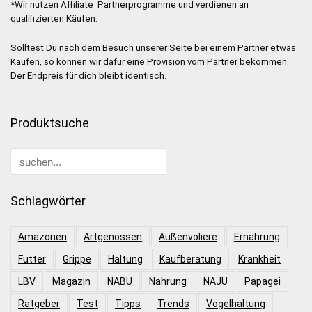
*Wir nutzen Affiliate Partnerprogramme und verdienen an
qualifizierten Käufen.
Solltest Du nach dem Besuch unserer Seite bei einem Partner etwas
Kaufen, so können wir dafür eine Provision vom Partner bekommen.
Der Endpreis für dich bleibt identisch.
Produktsuche
Schlagwörter
Amazonen
Artgenossen
Außenvoliere
Ernährung
Futter
Grippe
Haltung
Kaufberatung
Krankheit
LBV
Magazin
NABU
Nahrung
NAJU
Papagei
Ratgeber
Test
Tipps
Trends
Vogelhaltung