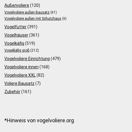
Außenvoliere
(120)
Vogelvoliere außen Bausatz
(61)
Vogelvoliere außen mit Schutzhaus
(6)
Vogelfutter
(391)
Vogelhäuser
(361)
Vogelkäfig
(519)
Vogelkäfig groß
(212)
Vogelvoliere Einrichtung
(479)
Vogelvoliere innen
(168)
Vogelvoliere XXL
(82)
Voliere Bausatz
(7)
Zubehör
(161)
*Hinweis von vogelvoliere.org